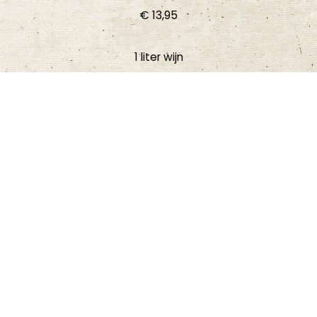
€ 13,95
1 liter wijn
€ 22,95​
Villa doluca ~ Rood
Deze wijn is een goed doordachte blend van drie
druivenrassen; öküzgözü, Cabernet
Sauvignon en Syrah. Met een zacht knisperende, fruitige
structuur roept deze wijn
associatie op met aroma’s van kersen, aardbei en bramen.